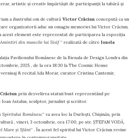
rar, artistic și creativ împărtășit de participanții la tabără și
iam a ilustrului om de cultură
Victor Crăciun
concepută ca un
n care organizatorii aduc un omagiu memoriei lui Victor Crăciun,
a acest element este reprezentat de participarea la expoziția
Amintiri din muncile lui Sisif
“ realizată de către
Ionela
talația Pavilionului Românesc de la Bienala de Design Londra din
3 octombrie, 2025 , de la ora 18:30 la The Cosmic House
vernisaj & recital Ada Morar, curator Cristina Cantemir,
 Crăciun
prin dezvelirea statuii bust reprezentând pe
an Astalus, sculptor, jurnalist și scriitor.
a Spiritului Românesc
” va avea loc la Durlești, Chișinău, prin
ltură , vineri, 3 octombrie, ora 17:00, pe str. ȘTEFAN VODĂ,
el Mare și Sfânt
” . În acest fel spiritul lui Victor Crăciun revine
recunoaștere în contemporaneitate.