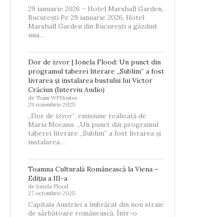
29 ianuarie 2026 – Hotel Marshall Garden,
București Pe 29 ianuarie 2026, Hotel
Marshall Garden din București a găzduit
una…
Dor de izvor | Ionela Flood: Un punct din
programul taberei literare „Sublim” a fost
livrarea și instalarea bustului lui Victor
Crăciun (Interviu Audio)
de Team WPHostee
29 noiembrie 2025
„Dor de izvor”, emisiune realizată de
Maria Mocanu. „Un punct din programul
taberei literare „Sublim” a fost livrarea și
instalarea…
Toamna Culturală Românească la Viena –
Ediția a III-a
de Ionela Flood
27 octombrie 2025
Capitala Austriei a îmbrăcat din nou straie
de sărbătoare românească. Într-o