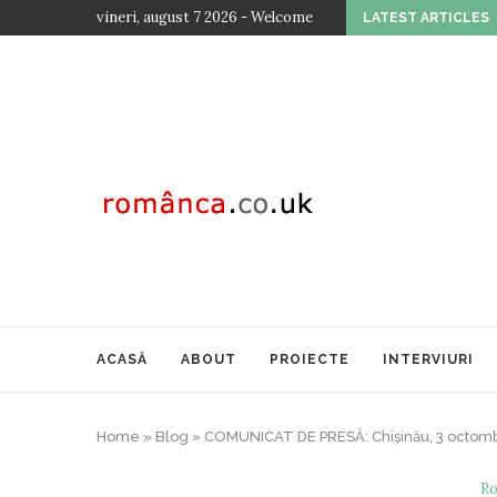
vineri, august 7 2026 - Welcome
LATEST ARTICLES
EDIȚIA A...
ACASĂ
ABOUT
PROIECTE
INTERVIURI
Home
»
Blog
»
COMUNICAT DE PRESĂ: Chișinău, 3 octomb
Ro