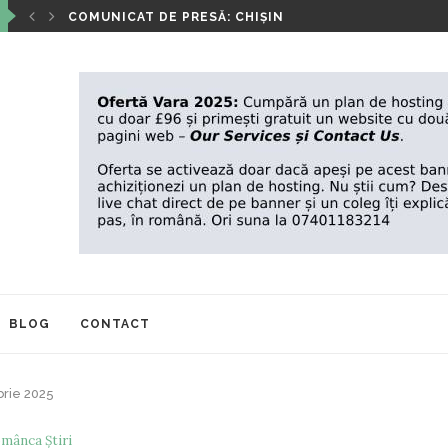
‘’ANOTIMPURILE VIETII’’- EXPOZIȚIA DE PICTURĂ A IO
BLOG
CONTACT
rie 2025
mânca Știri