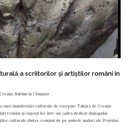
rală a scriitorilor și artiștilor români în
Creație Sublim la Chișinău
a unei manifestări culturale de excepție: Tabăra de Creație
tiști români și ospeții lor într-un cadru dedicat dialogului
nților culturale dintre românii de pe ambele maluri ale Prutului.