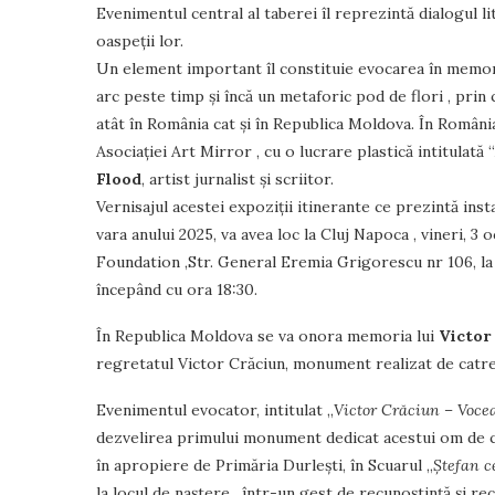
Evenimentul central al taberei îl reprezintă dialogul lite
oaspeții lor.
Un element important îl constituie evocarea în memor
arc peste timp și încă un metaforic pod de flori , pri
atât în România cat și în Republica Moldova. În Români
Asociației Art Mirror , cu o lucrare plastică intitulată “
Flood
, artist jurnalist și scriitor.
Vernisajul acestei expoziții itinerante ce prezintă ins
vara anului 2025, va avea loc la Cluj Napoca , vineri, 
Foundation ,Str. General Eremia Grigorescu nr 106, la 
începând cu ora 18:30.
În Republica Moldova se va onora memoria lui
Victor
regretatul Victor Crăciun, monument realizat de catre Io
Evenimentul evocator, intitulat „
Victor Crăciun – Voce
dezvelirea primului monument dedicat acestui om de cu
în apropiere de Primăria Durlești, în Scuarul „
Ștefan c
la locul de naștere , într-un gest de recunoștință și 