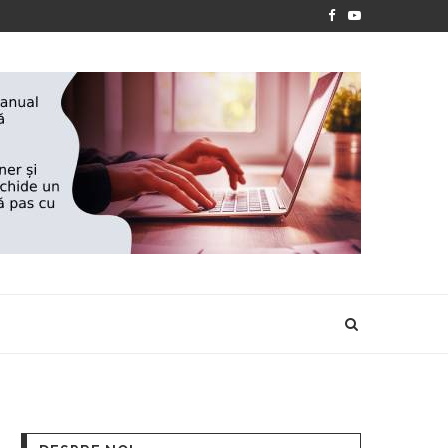
PREMIILE FUNDAȚIEI „NIȘTE ȚĂRANI” 2026
NELEI FLOOD...