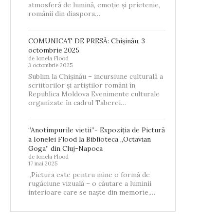
atmosferă de lumină, emoție și prietenie,
românii din diaspora…
COMUNICAT DE PRESĂ: Chișinău, 3
octombrie 2025
de Ionela Flood
3 octombrie 2025
Sublim la Chișinău – incursiune culturală a
scriitorilor și artiștilor români în
Republica Moldova Evenimente culturale
organizate în cadrul Taberei…
‘’Anotimpurile vietii’’- Expoziția de Pictură
a Ionelei Flood la Biblioteca „Octavian
Goga” din Cluj-Napoca
de Ionela Flood
17 mai 2025
„Pictura este pentru mine o formă de
rugăciune vizuală – o căutare a luminii
interioare care se naște din memorie,…