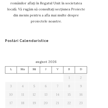
românilor aflați în Regatul Unit în societatea
locală. Vă rugăm să consultați secțiunea Proiecte
din meniu pentru a afla mai multe despre
proiectele noastre.
Postări Calendaristice
august 2026
L
Ma
Mi
J
V
S
D
1
2
3
4
5
6
7
8
9
10
11
12
13
14
15
16
17
18
19
20
21
22
23