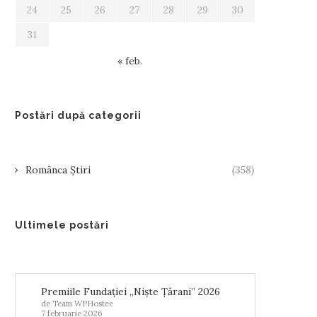
24
25
26
27
28
29
30
31
« feb.
Postări după categorii
Românca Știri
(358)
Ultimele postări
Premiile Fundației „Niște Țărani” 2026
de Team WPHostee
7 februarie 2026