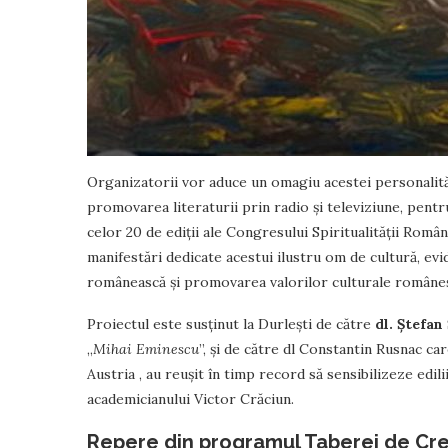
Organizatorii vor aduce un omagiu acestei personalit
promovarea literaturii prin radio și televiziune, pentr
celor 20 de ediții ale Congresului Spiritualității Român
manifestări dedicate acestui ilustru om de cultură, evid
românească și promovarea valorilor culturale româneș
Proiectul este susținut la Durlești de către
dl. Ștefan
„
Mihai Eminescu
”, și de către dl Constantin Rusnac c
Austria , au reușit în timp record să sensibilizeze edi
academicianului Victor Crăciun.
Repere din programul Taberei de Cre