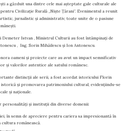
ti a găzduit una dintre cele mai așteptate gale culturale ale
pentru Civilizație Rurală „Niște Țărani”. Evenimentul a reunit
tistic, jurnalistic și administrativ, toate unite de o pasiune
omânești.
și Demeter Istvan , Ministrul Culturii au fost întâmpinați de
tonescu , Ing. Sorin Mihăilescu și Ion Antonescu.
 onora oameni și proiecte care au avut un impact semnificativ
lor și valorilor autentice ale satului românesc.
tante distincții ale serii, a fost acordat istoricului Florin
istorică și promovarea patrimoniului cultural, evidențiindu-se
cale și naționale.
personalități și instituții din diverse domenii:
iei, în semn de apreciere pentru cariera sa impresionantă în
 la cultura românească.