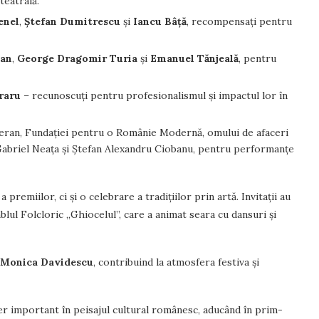
teatrală.
enel
,
Ștefan Dumitrescu
și
Iancu Bâță
, recompensați pentru
can
,
George Dragomir Turia
și
Emanuel Tănjeală
, pentru
.
raru
– recunoscuți pentru profesionalismul și impactul lor în
tageran, Fundației pentru o Românie Modernă, omului de afaceri
d Gabriel Neața și Ștefan Alexandru Ciobanu, pentru performanțe
emiilor, ci și o celebrare a tradițiilor prin artă. Invitații au
lul Folcloric „Ghiocelul”, care a animat seara cu dansuri și
Monica Davidescu
, contribuind la atmosfera festiva și
er important în peisajul cultural românesc, aducând în prim-