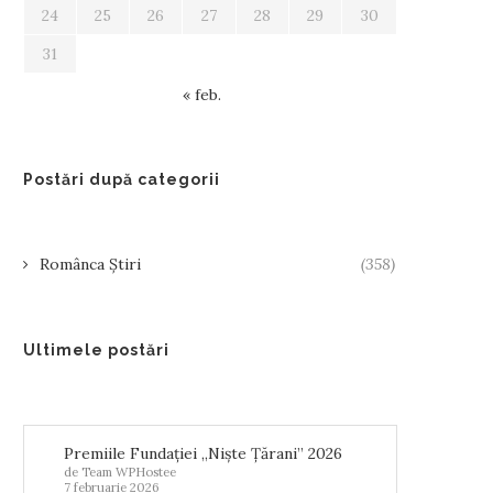
24
25
26
27
28
29
30
31
« feb.
Postări după categorii
Românca Știri
(358)
Ultimele postări
Premiile Fundației „Niște Țărani” 2026
de Team WPHostee
7 februarie 2026