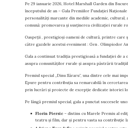
Pe 29 ianuarie 2026, Hotel Marshall Garden din Bucureș
începutului de an – Gala Premiilor Fundației Naționale 
personalități marcante din mediile academic, cultural, ar
comună: promovarea și susținerea civilizației rurale r
Oaspeții , prestigioși oameni de cultură, printre care 
către gazdele acestui eveniment : Gen . Olimpiodor An
Gala a continuat tradiția prestigioasă a fundației de a
asupra comunităților rurale și asupra păstrării tradiții
Premiul special „Dinu Săraru”, una dintre cele mai impor
Epure pentru contribuția sa remarcabilă în cercetarea 
prin lucrări și proiecte de excepție dedicate istoriei lo
Pe lângă premiul special, gala a punctat succesele unor 
Florin Piersic
– distins cu Marele Premiu al ediț
teatru și film, dar și pentru vasta sa contribuție