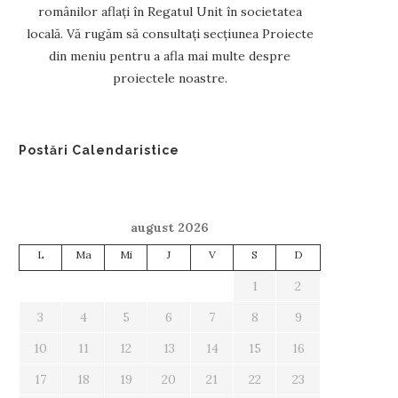
românilor aflați în Regatul Unit în societatea
locală. Vă rugăm să consultați secțiunea Proiecte
din meniu pentru a afla mai multe despre
proiectele noastre.
Postări Calendaristice
august 2026
L
Ma
Mi
J
V
S
D
1
2
3
4
5
6
7
8
9
10
11
12
13
14
15
16
17
18
19
20
21
22
23