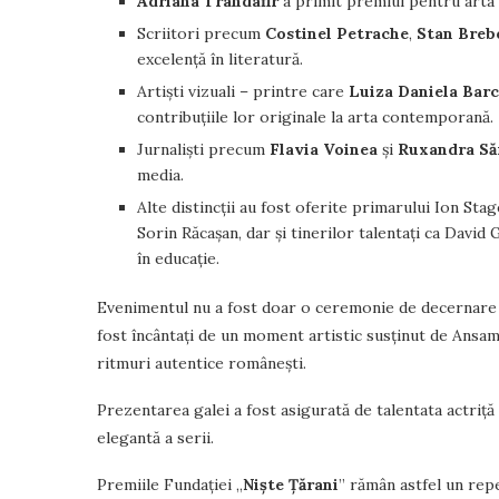
Adriana Trandafir
a primit premiul pentru arta 
Scriitori precum
Costinel Petrache
,
Stan Breb
excelență în literatură.
Artiști vizuali – printre care
Luiza Daniela Bar
contribuțiile lor originale la arta contemporană
Jurnaliști precum
Flavia Voinea
și
Ruxandra Să
media.
Alte distincții au fost oferite primarului Ion S
Sorin Răcașan, dar și tinerilor talentați ca Davi
în educație.
Evenimentul nu a fost doar o ceremonie de decernare a pr
fost încântați de un moment artistic susținut de Ansamb
ritmuri autentice românești.
Prezentarea galei a fost asigurată de talentata actriță
elegantă a serii.
Premiile Fundației „
Niște Țărani
” rămân astfel un rep