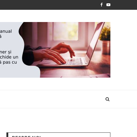
NELEI FLOOD...
PREMIILE FUNDAȚIEI „NIȘTE ȚĂRANI” 2026