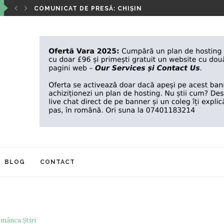
2025
‘’ANOTIMPURILE VIETII’’- EXPOZIȚIA DE PICTURĂ A IO
BLOG
CONTACT
mânca Știri