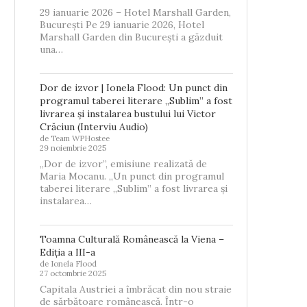
29 ianuarie 2026 – Hotel Marshall Garden,
București Pe 29 ianuarie 2026, Hotel
Marshall Garden din București a găzduit
una…
Dor de izvor | Ionela Flood: Un punct din
programul taberei literare „Sublim” a fost
livrarea și instalarea bustului lui Victor
Crăciun (Interviu Audio)
de Team WPHostee
29 noiembrie 2025
„Dor de izvor”, emisiune realizată de
Maria Mocanu. „Un punct din programul
taberei literare „Sublim” a fost livrarea și
instalarea…
Toamna Culturală Românească la Viena –
Ediția a III-a
de Ionela Flood
27 octombrie 2025
Capitala Austriei a îmbrăcat din nou straie
de sărbătoare românească. Într-o