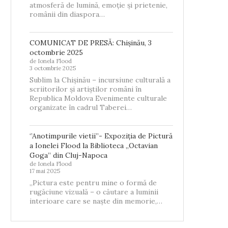
atmosferă de lumină, emoție și prietenie,
românii din diaspora…
COMUNICAT DE PRESĂ: Chișinău, 3
octombrie 2025
de Ionela Flood
3 octombrie 2025
Sublim la Chișinău – incursiune culturală a
scriitorilor și artiștilor români în
Republica Moldova Evenimente culturale
organizate în cadrul Taberei…
‘’Anotimpurile vietii’’- Expoziția de Pictură
a Ionelei Flood la Biblioteca „Octavian
Goga” din Cluj-Napoca
de Ionela Flood
17 mai 2025
„Pictura este pentru mine o formă de
rugăciune vizuală – o căutare a luminii
interioare care se naște din memorie,…