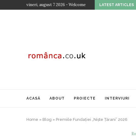
vineri, august 7 2026 - Welcome
LATEST ARTICLES
EDIȚIA A...
COMUNICAT DE PRESĂ: CHIȘINĂU, 3 OCTOMBRIE 
ACASĂ
ABOUT
PROIECTE
INTERVIURI
Home
»
Blog
»
Premiile Fundației „Niște Țărani” 2026
Ro