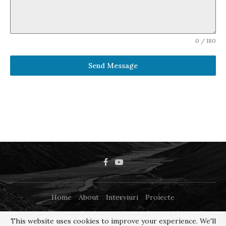
0 / 180
Send Message
Home
About
Interviuri
Proiecte
@ Copyrights 2025 - All Right Reserved @ Românca.co.uk | Design by
This website uses cookies to improve your experience. We'll
WPHostee