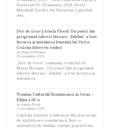
București Pe 29 ianuarie 2026, Hotel
Marshall Garden din București a găzduit
una…
Dor de izvor | Ionela Flood: Un punct din
programul taberei literare „Sublim” a fost
livrarea și instalarea bustului lui Victor
Crăciun (Interviu Audio)
de Team WPHostee
29 noiembrie 2025
„Dor de izvor”, emisiune realizată de
Maria Mocanu. „Un punct din programul
taberei literare „Sublim” a fost livrarea și
instalarea…
Toamna Culturală Românească la Viena –
Ediția a III-a
de Ionela Flood
27 octombrie 2025
Capitala Austriei a îmbrăcat din nou straie
de sărbătoare românească. Într-o
atmosferă de lumină, emoție și prietenie,