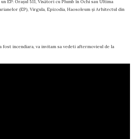
i un EP: Orașul 511, Visători cu Plumb în Ochi sau Ultima
ianelor (EP), Virgula, Epizodia, Haosoleum și Arhitectul din
 fost incendiara, va invitam sa vedeti aftermovieul de la