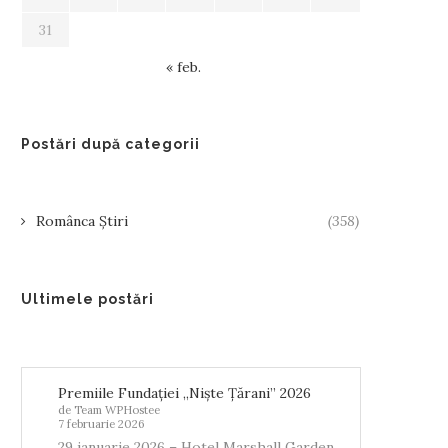
31
« feb.
Postări după categorii
Românca Știri
(358)
Ultimele postări
Premiile Fundației „Niște Țărani” 2026
de Team WPHostee
7 februarie 2026
29 ianuarie 2026 – Hotel Marshall Garden,