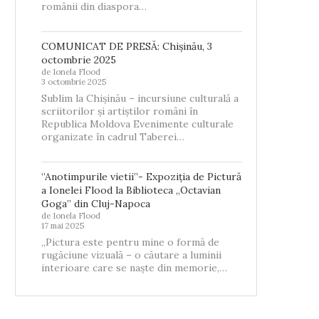
românii din diaspora…
COMUNICAT DE PRESĂ: Chișinău, 3
octombrie 2025
de Ionela Flood
3 octombrie 2025
Sublim la Chișinău – incursiune culturală a
scriitorilor și artiștilor români în
Republica Moldova Evenimente culturale
organizate în cadrul Taberei…
‘’Anotimpurile vietii’’- Expoziția de Pictură
a Ionelei Flood la Biblioteca „Octavian
Goga” din Cluj-Napoca
de Ionela Flood
17 mai 2025
„Pictura este pentru mine o formă de
rugăciune vizuală – o căutare a luminii
interioare care se naște din memorie,…