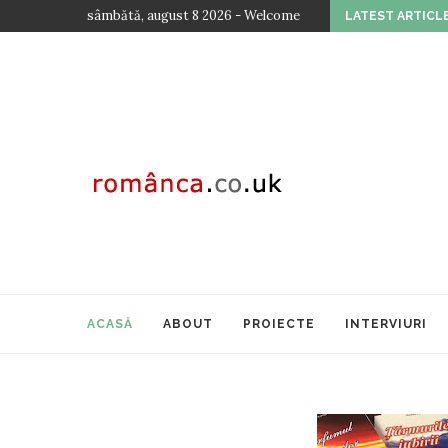
sâmbătă, august 8 2026 - Welcome
LATEST ARTICL
..
TOAMNA CULTURALĂ ROMÂNEASCĂ LA VIENA – E
ACASĂ
ABOUT
PROIECTE
INTERVIURI