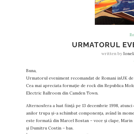
Ro
URMATORUL EV
written by
Ionel
Buna,
Urmatorul eveniment recomandat de Romani inUK de la
Cea mai apreciata formație de rock din Republica Moldo
Electric Ballroom din Camden Town.
Alternosfera a luat ființă pe 13 decembrie 1998, atunci
anilor trupa și-a schimbat componența, având în momen
este formată din Marcel Bostan – voce și clape, Marin 
și Dumitru Costin – bas.