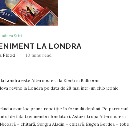
mânca Știri
ENIMENT LA LONDRA
a Flood
10 mins read
 Londra este Alternosfera la Electric Ballroom.
va revine la Londra pe data de 28 mai intr-un club iconic :
 când a avut loc prima repetiție în formulă deplină. Pe parcursul
tul de față trei membri fondatori. Astăzi, trupa Alternosfera
Nicoară – chitară, Sergiu Aladin – chitară, Eugen Berdea – tobe