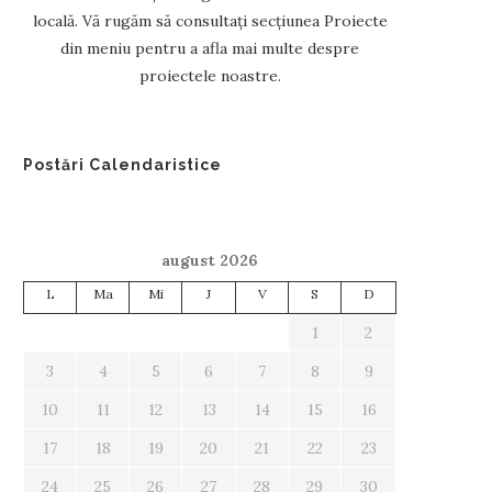
locală. Vă rugăm să consultați secțiunea Proiecte
din meniu pentru a afla mai multe despre
proiectele noastre.
Postări Calendaristice
august 2026
L
Ma
Mi
J
V
S
D
1
2
3
4
5
6
7
8
9
10
11
12
13
14
15
16
17
18
19
20
21
22
23
24
25
26
27
28
29
30