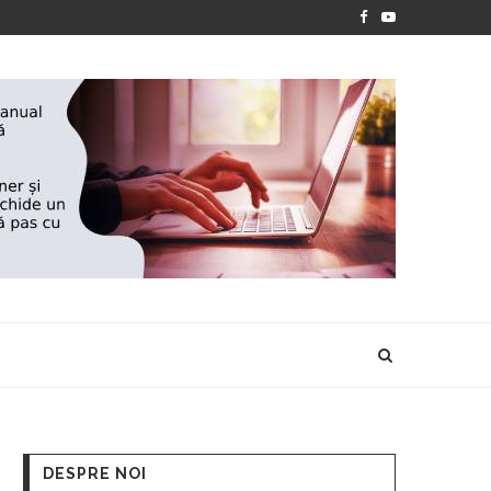
025
‘’ANOTIMPURILE VIETII’’- EXPOZIȚIA DE PICTURĂ A ION
DESPRE NOI