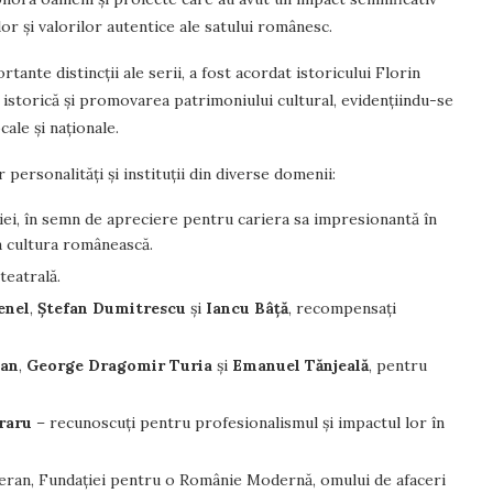
lor și valorilor autentice ale satului românesc.
tante distincții ale serii, a fost acordat istoricului Florin
istorică și promovarea patrimoniului cultural, evidențiindu-se
cale și naționale.
personalități și instituții din diverse domenii:
iei, în semn de apreciere pentru cariera sa impresionantă în
 la cultura românească.
teatrală.
enel
,
Ștefan Dumitrescu
și
Iancu Bâță
, recompensați
can
,
George Dragomir Turia
și
Emanuel Tănjeală
, pentru
.
raru
– recunoscuți pentru profesionalismul și impactul lor în
tageran, Fundației pentru o Românie Modernă, omului de afaceri