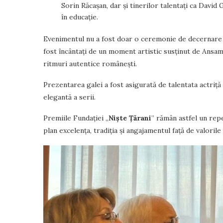
Sorin Răcașan, dar și tinerilor talentați ca Davi
în educație.
Evenimentul nu a fost doar o ceremonie de decernare a pr
fost încântați de un moment artistic susținut de Ansamb
ritmuri autentice românești.
Prezentarea galei a fost asigurată de talentata actriță
elegantă a serii.
Premiile Fundației „
Niște Țărani
” rămân astfel un rep
plan excelența, tradiția și angajamentul față de valorile