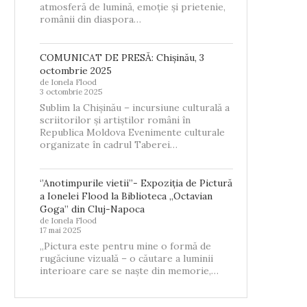
atmosferă de lumină, emoție și prietenie,
românii din diaspora…
COMUNICAT DE PRESĂ: Chișinău, 3
octombrie 2025
de Ionela Flood
3 octombrie 2025
Sublim la Chișinău – incursiune culturală a
scriitorilor și artiștilor români în
Republica Moldova Evenimente culturale
organizate în cadrul Taberei…
‘’Anotimpurile vietii’’- Expoziția de Pictură
a Ionelei Flood la Biblioteca „Octavian
Goga” din Cluj-Napoca
de Ionela Flood
17 mai 2025
„Pictura este pentru mine o formă de
rugăciune vizuală – o căutare a luminii
interioare care se naște din memorie,…