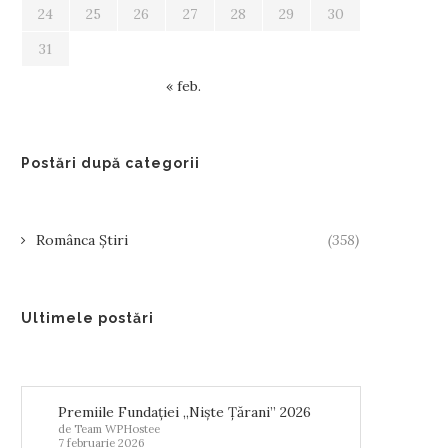
24
25
26
27
28
29
30
31
« feb.
Postări după categorii
Românca Știri
(358)
Ultimele postări
Premiile Fundației „Niște Țărani” 2026
de Team WPHostee
7 februarie 2026