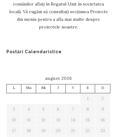
românilor aflați în Regatul Unit în societatea
locală. Vă rugăm să consultați secțiunea Proiecte
din meniu pentru a afla mai multe despre
proiectele noastre.
Postări Calendaristice
august 2026
L
Ma
Mi
J
V
S
D
1
2
3
4
5
6
7
8
9
10
11
12
13
14
15
16
17
18
19
20
21
22
23