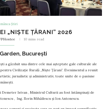
mânca Știri
EI „NIȘTE ȚĂRANI” 2026
WPHostee
10 mins read
 Garden, București
ti a găzduit una dintre cele mai așteptate gale culturale ale
pentru Civilizație Rurală „Niște Țărani”. Evenimentul a reunit
tistic, jurnalistic și administrativ, toate unite de o pasiune
omânești.
și Demeter Istvan , Ministrul Culturii au fost întâmpinați de
tonescu , Ing. Sorin Mihăilescu și Ion Antonescu.
 onora oameni și proiecte care au avut un impact semnificativ