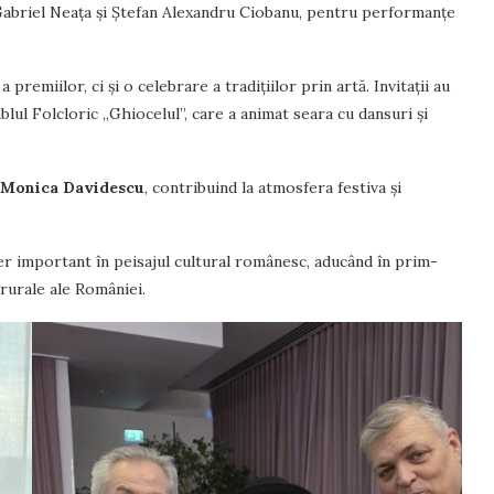
d Gabriel Neața și Ștefan Alexandru Ciobanu, pentru performanțe
emiilor, ci și o celebrare a tradițiilor prin artă. Invitații au
lul Folcloric „Ghiocelul”, care a animat seara cu dansuri și
Monica Davidescu
, contribuind la atmosfera festiva și
er important în peisajul cultural românesc, aducând în prim-
 rurale ale României.