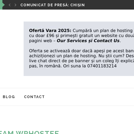
‘’ANOTIMPURILE VIETII’’- EXPOZIȚIA DE PICTURĂ A IO
BLOG
CONTACT
EAM WPHOSTEE