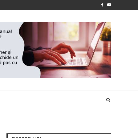
PREMIILE FUNDAȚIEI „NIȘTE ȚĂRANI” 2026
NELEI FLOOD...