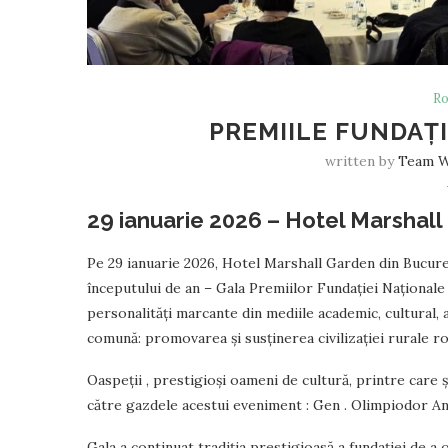
Ro
PREMIILE FUNDAȚI
written by
Team 
29 ianuarie 2026 – Hotel Marshall
Pe 29 ianuarie 2026, Hotel Marshall Garden din Bucureș
începutului de an – Gala Premiilor Fundației Naționale 
personalități marcante din mediile academic, cultural, ar
comună: promovarea și susținerea civilizației rurale r
Oaspeții , prestigioși oameni de cultură, printre care 
către gazdele acestui eveniment : Gen . Olimpiodor An
Gala a continuat tradiția prestigioasă a fundației de a