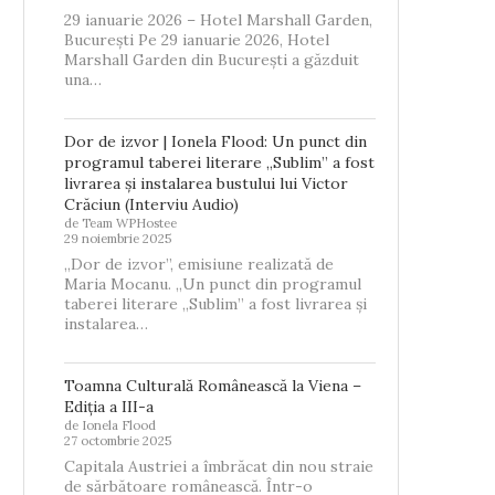
29 ianuarie 2026 – Hotel Marshall Garden,
București Pe 29 ianuarie 2026, Hotel
Marshall Garden din București a găzduit
una…
Dor de izvor | Ionela Flood: Un punct din
programul taberei literare „Sublim” a fost
livrarea și instalarea bustului lui Victor
Crăciun (Interviu Audio)
de Team WPHostee
29 noiembrie 2025
„Dor de izvor”, emisiune realizată de
Maria Mocanu. „Un punct din programul
taberei literare „Sublim” a fost livrarea și
instalarea…
Toamna Culturală Românească la Viena –
Ediția a III-a
de Ionela Flood
27 octombrie 2025
Capitala Austriei a îmbrăcat din nou straie
de sărbătoare românească. Într-o