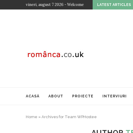
vineri, august 7 2026 - Welcome
LATEST ARTICLES
EDIȚIA A...
ACASĂ
ABOUT
PROIECTE
INTERVIURI
Home
»
Archives for Team WPHostee
AUTHOR
T