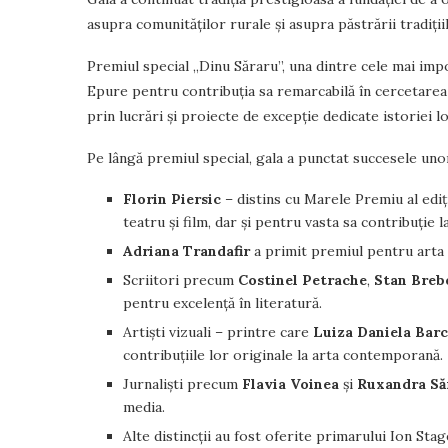
asupra comunităților rurale și asupra păstrării tradiții
Premiul special „Dinu Săraru”, una dintre cele mai impor
Epure pentru contribuția sa remarcabilă în cercetarea 
prin lucrări și proiecte de excepție dedicate istoriei lo
Pe lângă premiul special, gala a punctat succesele unor 
Florin Piersic
– distins cu Marele Premiu al ediț
teatru și film, dar și pentru vasta sa contribuție
Adriana Trandafir
a primit premiul pentru arta 
Scriitori precum
Costinel Petrache
,
Stan Breb
pentru excelență în literatură.
Artiști vizuali – printre care
Luiza Daniela Bar
contribuțiile lor originale la arta contemporană
Jurnaliști precum
Flavia Voinea
și
Ruxandra Să
media.
Alte distincții au fost oferite primarului Ion S