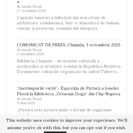
a
de Ionela Flood
27 octombrie 2025
Capitala Austriei a îmbrăcat din nou straie de
sărbătoare românească. Într-o atmosferă de lumină,
emoție și prietenie, românii din diaspora…
COMUNICAT DE PRESĂ: Chișinău, 3 octombrie 2025
de Ionela Flood
3 octombrie 2025
Sublim la Chișinău – incursiune culturală a
scriitorilor și artiștilor români în Republica Moldova
Evenimente culturale organizate în cadrul Taberei…
‘’Anotimpurile vietii’’- Expoziția de Pictură a Ionelei
Flood la Biblioteca „Octavian Goga” din Cluj-Napoca
de Ionela Flood
17 mai 2025
„Pictura este pentru mine o formă de rugăciune
vizuală – o căutare a luminii interioare care se naște
This website uses cookies to improve your experience. We'll
din memorie,…
assume you're ok with this, but you can opt-out if you wish.