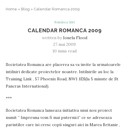
Home
»
Blog
»
Calendar Romanca 2009
Românca Știri
CALENDAR ROMANCA 2009
written by
Ionela Flood
27 mai 2009
10 mins read
Societatea Romanca are placerea sa va invite la urmatoarele
intilniri dedicate proiectelor noastre. Intilnirile au loc la
Training Link , 57 Phoenix Road, NW1 1ES(la 5 minute de St
Pancras International).
***
Societatea Romanca lanseaza initiativa unui nou proiect
numit ” Impreuna vom fi mai puternici” ce se adreseaza
parintilor care isi cresc copii singuri aici in Marea Britanie ,