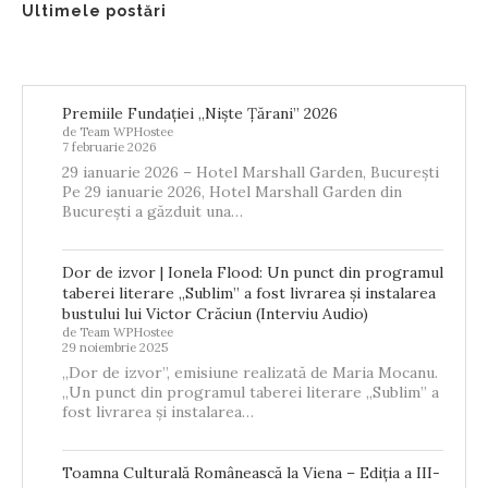
Ultimele postări
Premiile Fundației „Niște Țărani” 2026
de Team WPHostee
7 februarie 2026
29 ianuarie 2026 – Hotel Marshall Garden, București
Pe 29 ianuarie 2026, Hotel Marshall Garden din
București a găzduit una…
Dor de izvor | Ionela Flood: Un punct din programul
taberei literare „Sublim” a fost livrarea și instalarea
bustului lui Victor Crăciun (Interviu Audio)
de Team WPHostee
29 noiembrie 2025
„Dor de izvor”, emisiune realizată de Maria Mocanu.
„Un punct din programul taberei literare „Sublim” a
fost livrarea și instalarea…
Toamna Culturală Românească la Viena – Ediția a III-