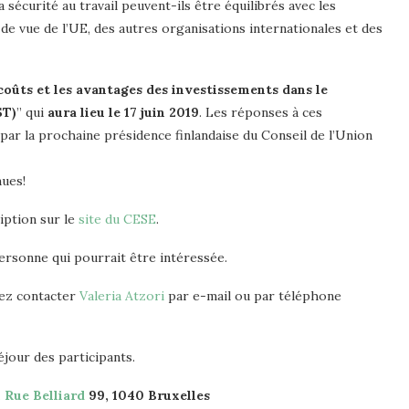
 sécurité au travail peuvent-ils être équilibrés avec les
e vue de l’UE, des autres organisations internationales et des
coûts et les avantages des investissements dans le
ST)
” qui
aura lieu le 17 juin 2019
. Les réponses à ces
ar la prochaine présidence finlandaise du Conseil de l’Union
nues!
iption sur le
site du CESE
.
personne qui pourrait être intéressée.
lez contacter
Valeria Atzori
par e-mail ou par téléphone
éjour des participants.
, Rue Belliard
99, 1040 Bruxelles