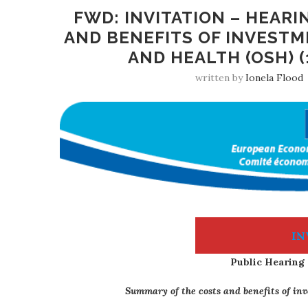
FWD: INVITATION – HEAR
AND BENEFITS OF INVESTM
AND HEALTH (OSH) (
written by
Ionela Flood
IN
Public Hearing 
Summary of the costs and benefits of in