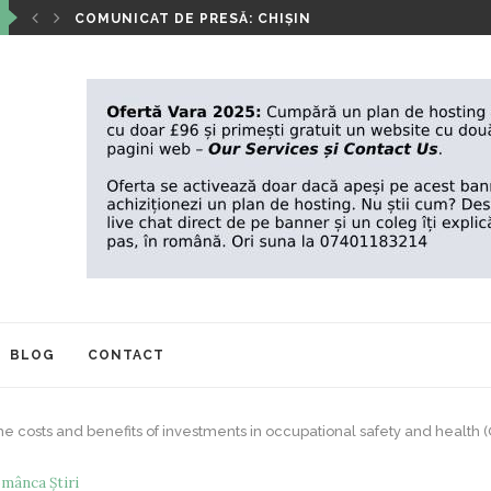
IA A...
COMUNICAT DE PRESĂ: CHIȘINĂU, 3 OCTOMBRIE 2025
BLOG
CONTACT
he costs and benefits of investments in occupational safety and health 
mânca Știri