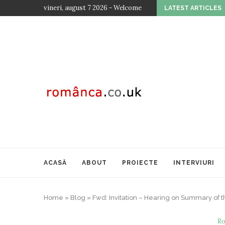
vineri, august 7 2026 - Welcome
LATEST ARTICLES
TOAMNA CULTURALĂ ROMÂNEASCĂ LA VIENA – EDIȚ
ACASĂ
ABOUT
PROIECTE
INTERVIURI
Home
»
Blog
»
Fwd: Invitation – Hearing on Summary of t
Ro