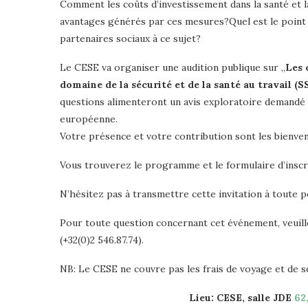
Comment les coûts d’investissement dans la santé et la
avantages générés par ces mesures?Quel est le point d
partenaires sociaux à ce sujet?
Le CESE va organiser une audition publique sur „
Les 
domaine de la sécurité et de la santé au travail (S
questions alimenteront un avis exploratoire demandé p
européenne.
Votre présence et votre contribution sont les bienve
Vous trouverez le programme et le formulaire d’inscr
N’hésitez pas à transmettre cette invitation à toute 
Pour toute question concernant cet événement, veuil
(+32(0)2 546.87.74).
NB: Le CESE ne couvre pas les frais de voyage et de s
Lieu: CESE, salle JDE
62