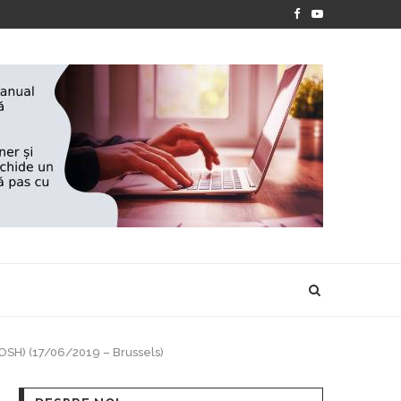
‘’ANOTIMPURILE VIETII’’- EXPOZIȚIA DE PICTURĂ A IONEL
(OSH) (17/06/2019 – Brussels)