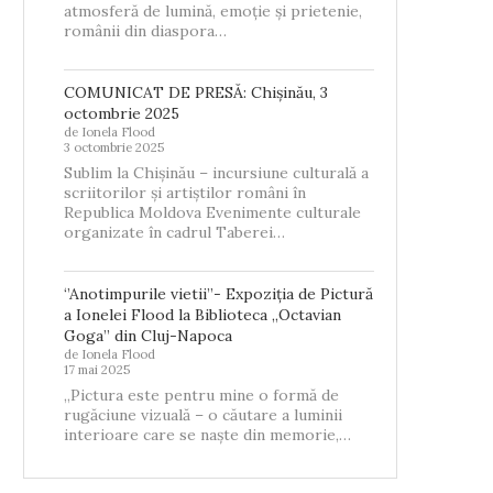
atmosferă de lumină, emoție și prietenie,
românii din diaspora…
COMUNICAT DE PRESĂ: Chișinău, 3
octombrie 2025
de Ionela Flood
3 octombrie 2025
Sublim la Chișinău – incursiune culturală a
scriitorilor și artiștilor români în
Republica Moldova Evenimente culturale
organizate în cadrul Taberei…
‘’Anotimpurile vietii’’- Expoziția de Pictură
a Ionelei Flood la Biblioteca „Octavian
Goga” din Cluj-Napoca
de Ionela Flood
17 mai 2025
„Pictura este pentru mine o formă de
rugăciune vizuală – o căutare a luminii
interioare care se naște din memorie,…