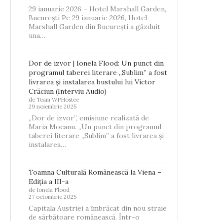
29 ianuarie 2026 – Hotel Marshall Garden,
București Pe 29 ianuarie 2026, Hotel
Marshall Garden din București a găzduit
una…
Dor de izvor | Ionela Flood: Un punct din
programul taberei literare „Sublim” a fost
livrarea și instalarea bustului lui Victor
Crăciun (Interviu Audio)
de Team WPHostee
29 noiembrie 2025
„Dor de izvor”, emisiune realizată de
Maria Mocanu. „Un punct din programul
taberei literare „Sublim” a fost livrarea și
instalarea…
Toamna Culturală Românească la Viena –
Ediția a III-a
de Ionela Flood
27 octombrie 2025
Capitala Austriei a îmbrăcat din nou straie
de sărbătoare românească. Într-o