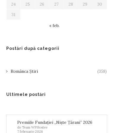
24
25
26
27
28
29
30
31
« feb.
Postări după categorii
Românca Știri
(358)
Ultimele postări
Premiile Fundației „Niște Țărani” 2026
de Team WPHostee
7 februarie 2026