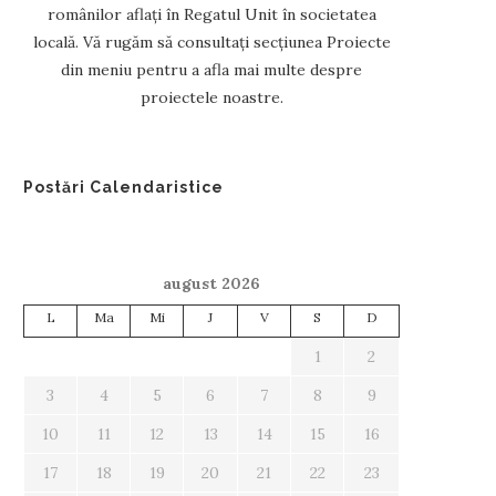
românilor aflați în Regatul Unit în societatea
locală. Vă rugăm să consultați secțiunea Proiecte
din meniu pentru a afla mai multe despre
proiectele noastre.
Postări Calendaristice
august 2026
L
Ma
Mi
J
V
S
D
1
2
3
4
5
6
7
8
9
10
11
12
13
14
15
16
17
18
19
20
21
22
23