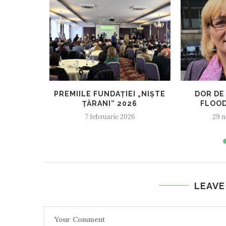
RIAL
PREMIILE FUNDAȚIEI „NIȘTE
DOR DE 
IUCEA, 6
ȚĂRANI” 2026
FLOOD
4-...
7 februarie 2026
29 n
24
LEAVE