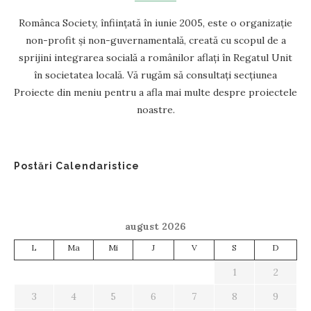
Românca Society, înființată în iunie 2005, este o organizație
non-profit și non-guvernamentală, creată cu scopul de a
sprijini integrarea socială a românilor aflați în Regatul Unit
în societatea locală. Vă rugăm să consultați secțiunea
Proiecte din meniu pentru a afla mai multe despre proiectele
noastre.
Postări Calendaristice
august 2026
L
Ma
Mi
J
V
S
D
1
2
3
4
5
6
7
8
9