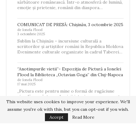
sărbătoare românească. Într-o atmosferă de lumină,
emoție și prietenie, românii din diaspora…
COMUNICAT DE PRESĂ: Chișinău, 3 octombrie 2025
de Ionela Flood
3 octombrie 2025
Sublim la Chișinău – incursiune culturală a
scriitorilor și artiștilor români în Republica Moldova
Evenimente culturale organizate în cadrul Taberei…
‘’Anotimpurile vietii’’- Expoziția de Pictură a Ionelei
Flood la Biblioteca „Octavian Goga” din Cluj-Napoca
de Ionela Flood
17 mai 2025
„Pictura este pentru mine o formă de rugăciune
vizuală – o căutare a luminii interioare care se naște
This website uses cookies to improve your experience. We'll
din memorie,…
assume you're ok with this, but you can opt-out if you wish.
Accept
Read More