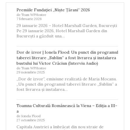
Premiile Fundației „Niște Țărani” 2026
de Team WPHostee
7 februarie 2026
29 ianuarie 2026 – Hotel Marshall Garden, București
Pe 29 ianuarie 2026, Hotel Marshall Garden din
București a găzduit una…
Dor de izvor | Ionela Flood: Un punct din programul
taberei literare „Sublim” a fost livrarea și instalarea
bustului lui Victor Crăciun (Interviu Audio)
de Team WPHostee
29 noiembrie 2025
„Dor de izvor”, emisiune realizată de Maria Mocanu.
„Un punct din programul taberei literare „Sublim” a
fost livrarea și instalarea…
Toamna Culturală Românească la Viena – Ediția a III-
a
de Ionela Flood
27 octombrie 2025
Capitala Austriei a îmbrăcat din nou straie de