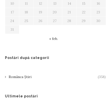
10
11
12
13
14
15
16
17
18
19
20
21
22
23
24
25
26
27
28
29
30
31
« feb.
Postări după categorii
Românca Știri
(358)
Ultimele postări