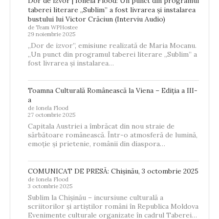
Dor de izvor | Ionela Flood: Un punct din programul
taberei literare „Sublim” a fost livrarea și instalarea
bustului lui Victor Crăciun (Interviu Audio)
de Team WPHostee
29 noiembrie 2025
„Dor de izvor”, emisiune realizată de Maria Mocanu.
„Un punct din programul taberei literare „Sublim” a
fost livrarea și instalarea…
Toamna Culturală Românească la Viena – Ediția a III-
a
de Ionela Flood
27 octombrie 2025
Capitala Austriei a îmbrăcat din nou straie de
sărbătoare românească. Într-o atmosferă de lumină,
emoție și prietenie, românii din diaspora…
COMUNICAT DE PRESĂ: Chișinău, 3 octombrie 2025
de Ionela Flood
3 octombrie 2025
Sublim la Chișinău – incursiune culturală a
scriitorilor și artiștilor români în Republica Moldova
Evenimente culturale organizate în cadrul Taberei…