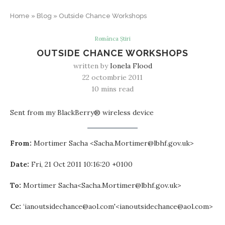
Home
»
Blog
»
Outside Chance Workshops
Românca Știri
OUTSIDE CHANCE WORKSHOPS
written by
Ionela Flood
22 octombrie 2011
10 mins read
Sent from my BlackBerry® wireless device
From:
Mortimer Sacha <Sacha.Mortimer@lbhf.gov.uk>
Date:
Fri, 21 Oct 2011 10:16:20 +0100
To:
Mortimer Sacha<Sacha.Mortimer@lbhf.gov.uk>
Cc:
‘ianoutsidechance@aol.com'<ianoutsidechance@aol.com>