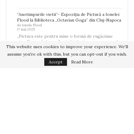
‘’Anotimpurile vietii’’- Expoziția de Pictură a Ionelei
Flood la Biblioteca „Octavian Goga” din Cluj-Napoca
de Ionela Flood
17 mai 2025
„Pictura este pentru mine o formă de rugăciune
vizuală – o căutare a luminii interioare care se naște
This website uses cookies to improve your experience. We'll
din memorie,…
assume you're ok with this, but you can opt-out if you wish.
Accept
Read More
Home
About
Interviuri
Proiecte
@ Copyrights 2025 - All Right Reserved @ Românca.co.uk | Design by
WPHostee