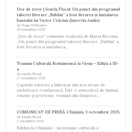
Dor de izvor | Ionela Flood: Un punct din programul
taberei literare „Sublim” a fost livrarea și instalarea
bustului lui Victor Crăciun (Interviu Audio)
de Team WPHostee
29 noiembrie 2025
„Dor de izvor”, emisiune realizată de Maria Mocanu.
„Un punct din programul taberei literare „Sublim” a
fost livrarea și instalarea…
Toamna Culturală Românească la Viena – Ediția a III-
a
de Ionela Flood
27 octombrie 2025
Capitala Austriei a îmbrăcat din nou straie de
sărbătoare românească. Într-o atmosferă de lumină,
emoție și prietenie, românii din diaspora…
COMUNICAT DE PRESĂ: Chișinău, 3 octombrie 2025
de Ionela Flood
3 octombrie 2025
Sublim la Chișinău – incursiune culturală a