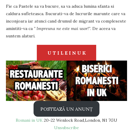
Fie ca Pastele sa va bucure, sa va aduca lumina sfanta si
caldura sufleteasca. Bucurati-va de lucrurile marunte care va
inconjoara iar atunci cand drumul de migrant va compleseste
amintiti-va ca
” Impreuna ne este mai usor!”
. De aceea va
suntem alaturi.
U T I L E I N U K
POSTEAZĂ UN ANUNȚ
Romani in UK
20-22 Wenlock Road,London, N1 7GU
Unsubscribe