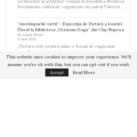
scriitorilor și artiștilor români în Republica Moldova
Evenimente culturale organizate în cadrul Taberei…
‘’Anotimpurile vietii’’- Expoziția de Pictură a Ionelei
Flood la Biblioteca „Octavian Goga” din Cluj-Napoca
de Ionela Flood
17 mai 2025
„Pictura este pentru mine o formă de rugăciune
vizuală – o căutare a luminii interioare care se naște
This website uses cookies to improve your experience. We'll
din memorie,…
assume you're ok with this, but you can opt-out if you wish.
Accept
Read More
Home
About
Interviuri
Proiecte