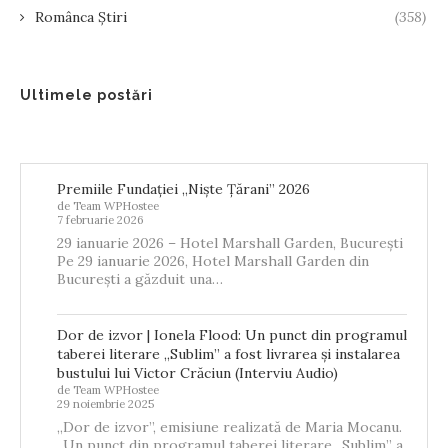
Românca Știri
(358)
Ultimele postări
Premiile Fundației „Niște Țărani” 2026
de Team WPHostee
7 februarie 2026
29 ianuarie 2026 – Hotel Marshall Garden, București
Pe 29 ianuarie 2026, Hotel Marshall Garden din
București a găzduit una…
Dor de izvor | Ionela Flood: Un punct din programul
taberei literare „Sublim” a fost livrarea și instalarea
bustului lui Victor Crăciun (Interviu Audio)
de Team WPHostee
29 noiembrie 2025
„Dor de izvor”, emisiune realizată de Maria Mocanu.
„Un punct din programul taberei literare „Sublim” a