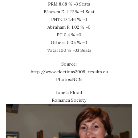
PRM 8.68 % =3 Seats
Băsescu E. 4.22 % =1 Seat
PNTCD 1.46 % =0
Abraham P. 1.02 % =0
FC 0.4 % =0
Others 0.05 % =0
Total 100 % =33 Seats
Source;
http://www.elections2009-results.eu
Photos:NCN
Ionela Flood
Romanca Society