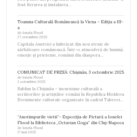
fost livrarea și instalarea…
Toamna Culturală Românească la Viena – Ediția a III-
a
de Ionela Flood
27 octombrie 2025
Capitala Austriei a îmbrăcat din nou straie de
sărbătoare românească. Într-o atmosferă de lumină,
emoție și prietenie, românii din diaspora…
COMUNICAT DE PRESĂ: Chișinău, 3 octombrie 2025
de Ionela Flood
3 octombrie 2025
Sublim la Chișinău – incursiune culturală a
scriitorilor și artiștilor români în Republica Moldova
Evenimente culturale organizate în cadrul Taberei…
‘’Anotimpurile vietii’’- Expoziția de Pictură a Ionelei
Flood la Biblioteca „Octavian Goga” din Cluj-Napoca
de Ionela Flood
17 mai 2025