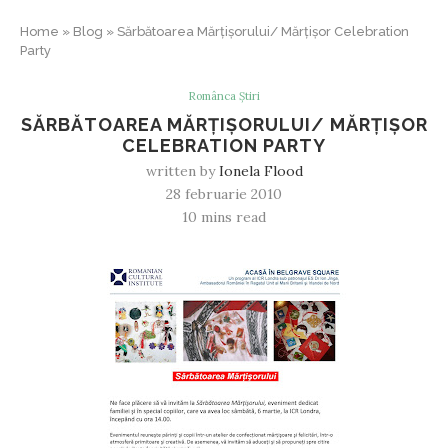
Home
»
Blog
»
Sărbătoarea Mărţişorului/ Mărţişor Celebration
Party
Românca Știri
SĂRBĂTOAREA MĂRŢIŞORULUI/ MĂRŢIŞOR
CELEBRATION PARTY
written by
Ionela Flood
28 februarie 2010
10 mins read