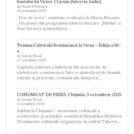
bustului lui Victor Crăciun (Interviu Audio)
de Team WPHostee
29 noiembrie 2025
„Dor de izvor”, emisiune realizată de Maria Mocanu.
„Un punct din programul taberei literare „Sublim” a
fost livrarea și instalarea…
Toamna Culturală Românească la Viena – Ediția a III-
a
de Ionela Flood
27 octombrie 2025
Capitala Austriei a îmbrăcat din nou straie de
sărbătoare românească. Într-o atmosferă de lumină,
emoție și prietenie, românii din diaspora…
COMUNICAT DE PRESĂ: Chișinău, 3 octombrie 2025
de Ionela Flood
3 octombrie 2025
Sublim la Chișinău – incursiune culturală a
scriitorilor și artiștilor români în Republica Moldova
Evenimente culturale organizate în cadrul Taberei…