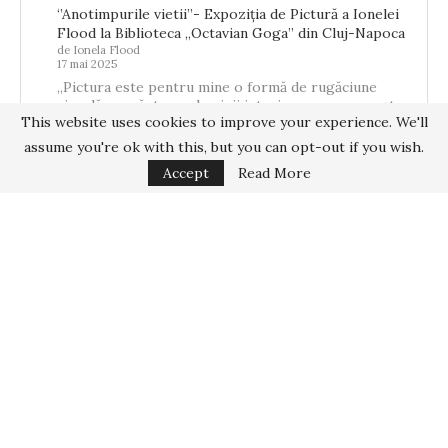
‘’Anotimpurile vietii’’- Expoziția de Pictură a Ionelei
Flood la Biblioteca „Octavian Goga” din Cluj-Napoca
de Ionela Flood
17 mai 2025
„Pictura este pentru mine o formă de rugăciune
vizuală – o căutare a luminii interioare care se naște
This website uses cookies to improve your experience. We'll
din memorie,…
assume you're ok with this, but you can opt-out if you wish.
Accept
Read More
Home
About
Interviuri
Proiecte
@ Copyrights 2025 - All Right Reserved @ Românca.co.uk | Design by
WPHostee