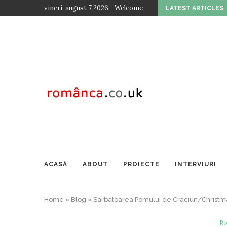
vineri, august 7 2026 - Welcome
LATEST ARTICLES
EDIȚIA A...
ACASĂ
ABOUT
PROIECTE
INTERVIURI
Home
»
Blog
»
Sarbatoarea Pomului de Craciun/Christma
Ro