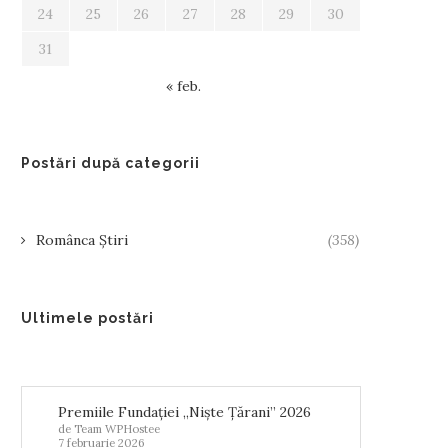
24
25
26
27
28
29
30
31
« feb.
Postări după categorii
Românca Știri
(358)
Ultimele postări
Premiile Fundației „Niște Țărani” 2026
de Team WPHostee
7 februarie 2026