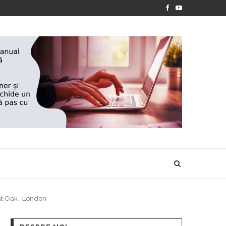
PREMIILE FUNDAȚIEI „NIȘTE ȚĂRANI” 2026
NELEI FLOOD...
t Oak , London