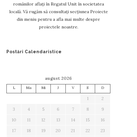
românilor aflați în Regatul Unit în societatea
locală. Vă rugăm să consultați secțiunea Proiecte
din meniu pentru a afla mai multe despre
proiectele noastre.
Postări Calendaristice
august 2026
L
Ma
Mi
J
V
S
D
1
2
3
4
5
6
7
8
9
10
11
12
13
14
15
16
17
18
19
20
21
22
23