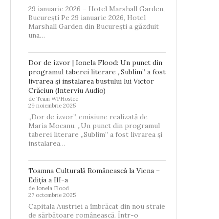
29 ianuarie 2026 – Hotel Marshall Garden,
București Pe 29 ianuarie 2026, Hotel
Marshall Garden din București a găzduit
una…
Dor de izvor | Ionela Flood: Un punct din
programul taberei literare „Sublim” a fost
livrarea și instalarea bustului lui Victor
Crăciun (Interviu Audio)
de Team WPHostee
29 noiembrie 2025
„Dor de izvor”, emisiune realizată de
Maria Mocanu. „Un punct din programul
taberei literare „Sublim” a fost livrarea și
instalarea…
Toamna Culturală Românească la Viena –
Ediția a III-a
de Ionela Flood
27 octombrie 2025
Capitala Austriei a îmbrăcat din nou straie
de sărbătoare românească. Într-o