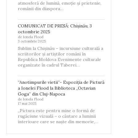
atmosferă de lumină, emoție și prietenie,
românii din diaspora…
COMUNICAT DE PRESĂ: Chișinău, 3
octombrie 2025
de Ionela Flood
3 octombrie 2025
Sublim la Chișinău – incursiune culturală a
scriitorilor și artiștilor români în
Republica Moldova Evenimente culturale
organizate în cadrul Taberei…
‘’Anotimpurile vietii’’- Expoziția de Pictură
a Ionelei Flood la Biblioteca „Octavian
Goga” din Cluj-Napoca
de Ionela Flood
17 mai 2025
„Pictura este pentru mine o formă de
rugăciune vizuală – o căutare a luminii
interioare care se naște din memorie,…