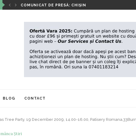
‘’ANOTIMPURILE VIETII’’- EXPOZIȚIA DE PICTURĂ A IO
BLOG
CONTACT
s Tree Party, 19 December 2009, 14.00-16.00, Patisery Romana,33Burn
mânca Știri