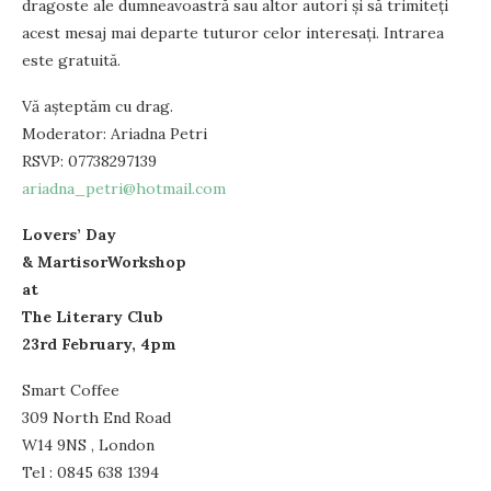
dragoste ale dumneavoastră sau altor autori şi să trimiteţi
acest mesaj mai departe tuturor celor interesaţi. Intrarea
este gratuită.
Vă aşteptăm cu drag.
Moderator: Ariadna Petri
RSVP: 07738297139
ariadna_petri@hotmail.com
Lovers’ Day
& MartisorWorkshop
at
The Literary Club
23rd February, 4pm
Smart Coffee
309 North End Road
W14 9NS , London
Tel : 0845 638 1394