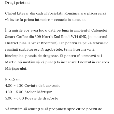
Dragi prieteni,
Clubul Literar din cadrul Societăţii Românca are plăcerea să
vă invite la prima întrunire – cenaclu in acest an.
Întrunirile vor avea loc o dată pe lună în ambientul Cafenelei
Smart Coffee din 309 North End Road ,W14 9NS, (cu metroul
District pina la West Bromton). Iar pentru ca pe 24 februarie
românii sărbătoresc Dragobetele, tema literara va fi,
bineînţeles, poezia de dragoste. Şi pentru că urmează şi 1
Martie, vă invităm să vă puneţi la încercare talentul în crearea
Mărţişorului.
Program:
4.00 – 4.30 Cuvinte de bun-venit
4.30 – 5.00 Atelier Mărţişor
5.00 – 6.00 Poezie de dragoste
Vă invităm să aduceţi şi să propuneţi spre citire poezii de