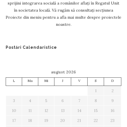
sprijini integrarea socială a românilor aflați în Regatul Unit
în societatea locală. Vă rugăm să consultați secțiunea
Proiecte din meniu pentru a afla mai multe despre proiectele
noastre.
Postări Calendaristice
august 2026
L
Ma
Mi
J
V
S
D
1
2
3
4
5
6
7
8
9
10
11
12
13
14
15
16
17
18
19
20
21
22
23