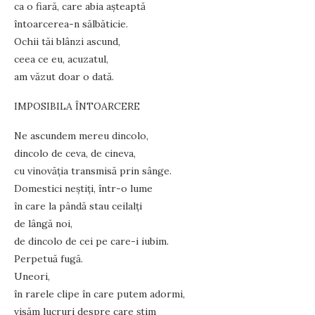
ca o fiară, care abia aşteaptă
întoarcerea-n sălbăticie.
Ochii tăi blânzi ascund,
ceea ce eu, acuzatul,
am văzut doar o dată.
IMPOSIBILA ÎNTOARCERE
Ne ascundem mereu dincolo,
dincolo de ceva, de cineva,
cu vinovăţia transmisă prin sânge.
Domestici neştiţi, într-o lume
în care la pândă stau ceilalţi
de lângă noi,
de dincolo de cei pe care-i iubim.
Perpetuă fugă.
Uneori,
în rarele clipe în care putem adormi,
visăm lucruri despre care ştim