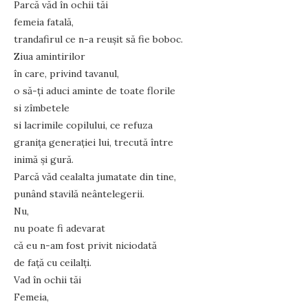
Parcă văd în ochii tăi
femeia fatală,
trandafirul ce n-a reuşit să fie boboc.
Ziua amintirilor
în care, privind tavanul,
o să-ţi aduci aminte de toate florile
si zîmbetele
si lacrimile copilului, ce refuza
graniţa generaţiei lui, trecută între
inimă şi gură.
Parcă văd cealalta jumatate din tine,
punând stavilă neântelegerii.
Nu,
nu poate fi adevarat
că eu n-am fost privit niciodată
de faţă cu ceilalţi.
Vad în ochii tăi
Femeia,