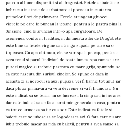
patron al bunei dispozitii si al dragostei. Fetele si baietii se
imbracau in straie de sarbatoare si porneau in cautarea
primelor flori de primavara. Fetele stringeau ghiocei,
viorele pe care le puneau la icoane, pentru a le pastra pina la
Sinziene, cind le aruncau intr-o apa curgatoare. De
asemenea, conform traditiei, in dimineata zilei de Dragobete
este bine ca fetele virgine sa stringa zapada pe care sa o
topeasca. Cu apa obtinuta, ele se vor spala pe cap, pentru a
avea tenul si parul “indiviat” de toata lumea. Apa ramasa are
puteri magice si trebuie pastrata cu mare grija, spunindu-se
ca este nascuta din surisul zinelor. Se spune ca daca in
aceasta zi ai norocul sa auzi pupaza, vei fi harnic tot anul, iar
daca ploua, primavara va veni devreme si va fi frumoasa. Nu
este indicat sa se teasa, nu se lucreaza la cimp sau in fierarie,
dar este indicat sa se faca curatenie generala in casa, pentru
ca tot ce urmeaza sa fie cu spor. Este indicat ca fetele si
baietii care se iubesc sa se logodeasca azi. O fata care nu are
iubit trebuie macar sa rida cu baietii, pentru a avea sanse sa