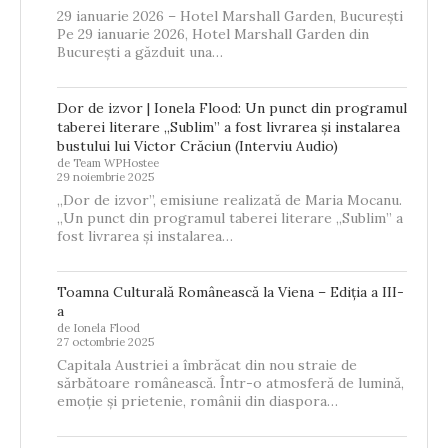
29 ianuarie 2026 – Hotel Marshall Garden, București
Pe 29 ianuarie 2026, Hotel Marshall Garden din
București a găzduit una…
Dor de izvor | Ionela Flood: Un punct din programul
taberei literare „Sublim” a fost livrarea și instalarea
bustului lui Victor Crăciun (Interviu Audio)
de Team WPHostee
29 noiembrie 2025
„Dor de izvor”, emisiune realizată de Maria Mocanu.
„Un punct din programul taberei literare „Sublim” a
fost livrarea și instalarea…
Toamna Culturală Românească la Viena – Ediția a III-
a
de Ionela Flood
27 octombrie 2025
Capitala Austriei a îmbrăcat din nou straie de
sărbătoare românească. Într-o atmosferă de lumină,
emoție și prietenie, românii din diaspora…