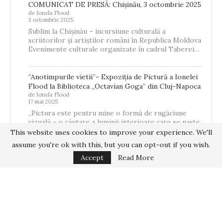
COMUNICAT DE PRESĂ: Chișinău, 3 octombrie 2025
de Ionela Flood
3 octombrie 2025
Sublim la Chișinău – incursiune culturală a
scriitorilor și artiștilor români în Republica Moldova
Evenimente culturale organizate în cadrul Taberei…
‘’Anotimpurile vietii’’- Expoziția de Pictură a Ionelei
Flood la Biblioteca „Octavian Goga” din Cluj-Napoca
de Ionela Flood
17 mai 2025
„Pictura este pentru mine o formă de rugăciune
vizuală – o căutare a luminii interioare care se naște
din memorie,…
This website uses cookies to improve your experience. We'll
assume you're ok with this, but you can opt-out if you wish.
Accept
Read More