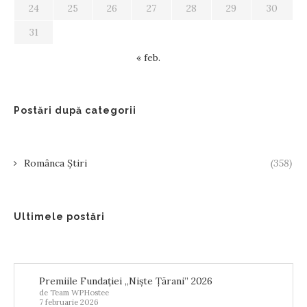
24
25
26
27
28
29
30
31
« feb.
Postări după categorii
Românca Știri
(358)
Ultimele postări
Premiile Fundației „Niște Țărani” 2026
de Team WPHostee
7 februarie 2026