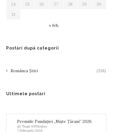
24
25
26
27
28
29
30
31
« feb.
Postări după categorii
Românca Știri
(358)
Ultimele postări
Premiile Fundației „Niște Țărani” 2026
de Team WPHostee
7 februarie 2026