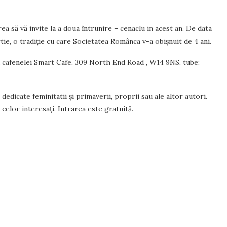
a să vă invite la a doua întrunire – cenaclu in acest an. De data
ie, o tradiţie cu care Societatea Românca v-a obişnuit de 4 ani.
a a cafenelei Smart Cafe, 309 North End Road , W14 9NS, tube:
dedicate feminitatii şi primaverii, proprii sau ale altor autori.
celor interesaţi. Intrarea este gratuită.