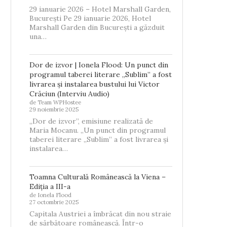
29 ianuarie 2026 – Hotel Marshall Garden,
București Pe 29 ianuarie 2026, Hotel
Marshall Garden din București a găzduit
una…
Dor de izvor | Ionela Flood: Un punct din
programul taberei literare „Sublim” a fost
livrarea și instalarea bustului lui Victor
Crăciun (Interviu Audio)
de Team WPHostee
29 noiembrie 2025
„Dor de izvor”, emisiune realizată de
Maria Mocanu. „Un punct din programul
taberei literare „Sublim” a fost livrarea și
instalarea…
Toamna Culturală Românească la Viena –
Ediția a III-a
de Ionela Flood
27 octombrie 2025
Capitala Austriei a îmbrăcat din nou straie
de sărbătoare românească. Într-o