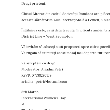
Dragi prieteni,
Clubul Literar din cadrul Societăţii Românca are plăcere
aceasta sărbătorim Ziua Internaţională a Femeii, 8 Mart
Întâlnirea este, ca şi data trecută, în plăcuta ambianţ
District Line – West Brompton.
Vă invităm să aduceţi şi să propuneţi spre citire poezii 
Va rugam să trimiteţi acest mesaj mai departe tuturor 
Vă aşteptăm cu drag.
Moderator: Ariadna Petri
RSVP: 07738297139
ariadna_petri@hotmail.com
8th March
International Women’s Day
at