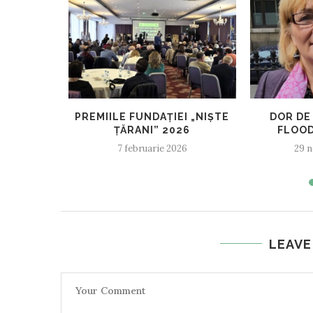
RIAL
PREMIILE FUNDAȚIEI „NIȘTE
DOR DE 
IUCEA, 6
ȚĂRANI” 2026
FLOOD
4-...
7 februarie 2026
29 n
24
LEAVE