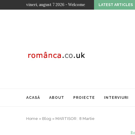
vineri, august 7 2026 - Welcome
LATEST ARTICLES
TOAMNA CULTURALĂ ROMÂNEASCĂ LA VIENA – EDIȚ
ACASĂ
ABOUT
PROIECTE
INTERVIURI
Home
»
Blog
»
MARTISOR : 8 Martie
Ro