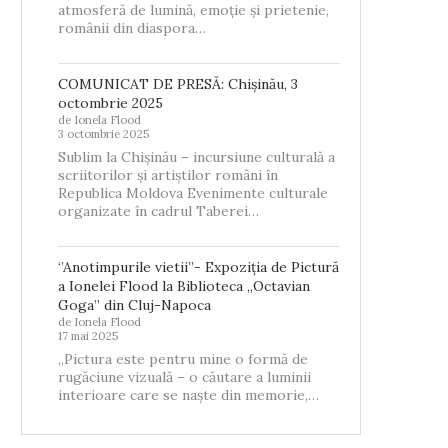
atmosferă de lumină, emoție și prietenie,
românii din diaspora…
COMUNICAT DE PRESĂ: Chișinău, 3
octombrie 2025
de Ionela Flood
3 octombrie 2025
Sublim la Chișinău – incursiune culturală a
COMUNICAT DE PRESĂ:
‘’ANOTIMPURILE VIETII’
scriitorilor și artiștilor români în
HIȘINĂU, 3 OCTOMBRIE 2025
EXPOZIȚIA DE PICTURĂ
Republica Moldova Evenimente culturale
IONELEI FLOOD...
organizate în cadrul Taberei…
3 octombrie 2025
17 mai 2025
‘’Anotimpurile vietii’’- Expoziția de Pictură
a Ionelei Flood la Biblioteca „Octavian
Goga” din Cluj-Napoca
de Ionela Flood
17 mai 2025
„Pictura este pentru mine o formă de
rugăciune vizuală – o căutare a luminii
interioare care se naște din memorie,…