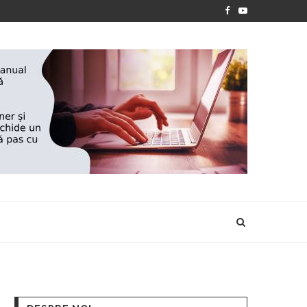
‘’ANOTIMPURILE VIETII’’- EXPOZIȚIA DE PICTURĂ A IONEL