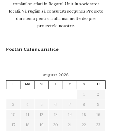
românilor aflați în Regatul Unit în societatea
locală. Vă rugăm să consultați secțiunea Proiecte
din meniu pentru a afla mai multe despre
proiectele noastre.
Postări Calendaristice
august 2026
L
Ma
Mi
J
V
S
D
1
2
3
4
5
6
7
8
9
10
11
12
13
14
15
16
17
18
19
20
21
22
23