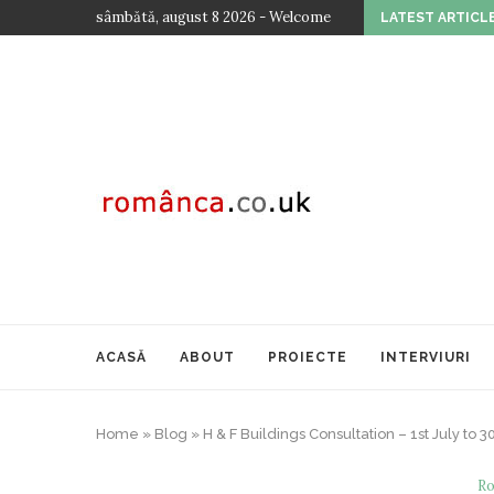
sâmbătă, august 8 2026 - Welcome
LATEST ARTICL
..
TOAMNA CULTURALĂ ROMÂNEASCĂ LA VIENA – E
ACASĂ
ABOUT
PROIECTE
INTERVIURI
Home
»
Blog
»
H & F Buildings Consultation – 1st July to
Ro