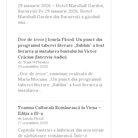
29 ianuarie 2026 – Hotel Marshall Garden,
București Pe 29 ianuarie 2026, Hotel
Marshall Garden din București a găzduit
una…
Dor de izvor | Ionela Flood: Un punct din
programul taberei literare „Sublim” a fost
livrarea și instalarea bustului lui Victor
Crăciun (Interviu Audio)
de Team WPHostee
29 noiembrie 2025
„Dor de izvor”, emisiune realizată de
Maria Mocanu. „Un punct din programul
taberei literare „Sublim” a fost livrarea și
instalarea…
Toamna Culturală Românească la Viena –
Ediția a III-a
de Ionela Flood
27 octombrie 2025
Capitala Austriei a îmbrăcat din nou straie
de sărbătoare românească. Într-o