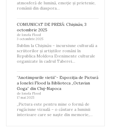
atmosferă de lumină, emoție și prietenie,
românii din diaspora…
COMUNICAT DE PRESĂ: Chișinău, 3
octombrie 2025
de Ionela Flood
3 octombrie 2025
Sublim la Chișinău – incursiune culturală a
scriitorilor și artiștilor români în
Republica Moldova Evenimente culturale
organizate în cadrul Taberei…
‘’Anotimpurile vietii’’- Expoziția de Pictură
a Ionelei Flood la Biblioteca „Octavian
Goga” din Cluj-Napoca
de Ionela Flood
17 mai 2025
„Pictura este pentru mine o formă de
rugăciune vizuală – o căutare a luminii
interioare care se naște din memorie,…