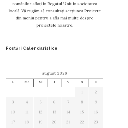
românilor aflați în Regatul Unit în societatea
locală. Vă rugăm să consultați secțiunea Proiecte
din meniu pentru a afla mai multe despre
proiectele noastre.
Postări Calendaristice
august 2026
L
Ma
Mi
J
V
S
D
1
2
3
4
5
6
7
8
9
10
11
12
13
14
15
16
17
18
19
20
21
22
23