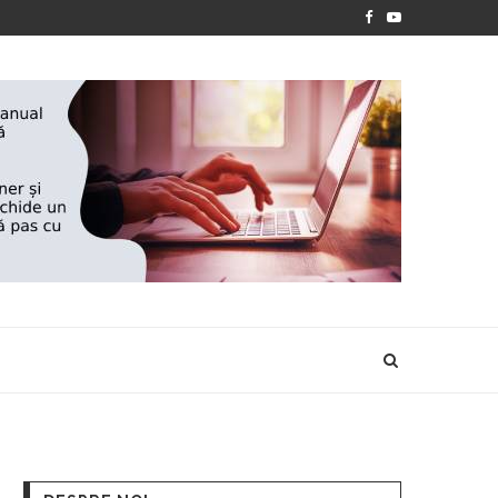
025
‘’ANOTIMPURILE VIETII’’- EXPOZIȚIA DE PICTURĂ A ION