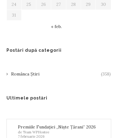
24
25
26
27
28
29
30
31
« feb.
Postări după categorii
Românca Știri
(358)
Ultimele postări
COMUNICAT DE PRESĂ:
‘’ANOTIMPURILE VIETII’
HIȘINĂU, 3 OCTOMBRIE 2025
EXPOZIȚIA DE PICTURĂ
IONELEI FLOOD...
3 octombrie 2025
Premiile Fundației „Niște Țărani” 2026
17 mai 2025
de Team WPHostee
7 februarie 2026