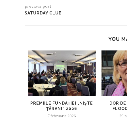
previous post
SATURDAY CLUB
YOU M
RIAL
PREMIILE FUNDAȚIEI „NIȘTE
DOR DE 
IUCEA, 6
ȚĂRANI” 2026
FLOOD
4-...
7 februarie 2026
29 n
24