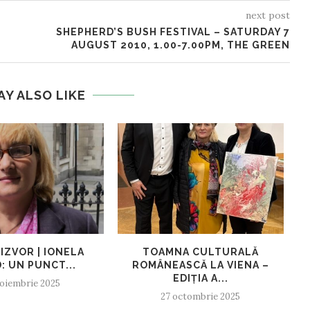
next post
SHEPHERD’S BUSH FESTIVAL – SATURDAY 7
AUGUST 2010, 1.00-7.00PM, THE GREEN
AY ALSO LIKE
IZVOR | IONELA
TOAMNA CULTURALĂ
: UN PUNCT...
ROMÂNEASCĂ LA VIENA –
C
EDIȚIA A...
oiembrie 2025
27 octombrie 2025